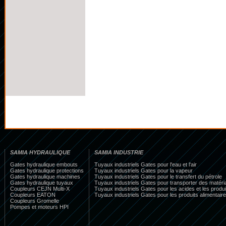
SAMIA HYDRAULIQUE
SAMIA INDUSTRIE
Gates hydraulique embouts
Tuyaux industriels Gates pour l'eau et l'air
Gates hydraulique protections
Tuyaux industriels Gates pour la vapeur
Gates hydraulique machines
Tuyaux industriels Gates pour le transfert du pétrole
Gates hydraulique tuyaux
Tuyaux industriels Gates pour transporter des matéri
Coupleurs CEJN Multi-X
Tuyaux industriels Gates pour les acides et les produ
Coupleurs EATON
Tuyaux industriels Gates pour les produits alimentaire
Coupleurs Gromelle
Pompes et moteurs HPI