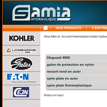
NOS PRODUITS
L'ENTRE
Vous êtes ici :
Accueil
»
Hydraulique
»
Gates hydra
lifeguard 4000
gaine de protection en nylon
ressort rond en acier
spire plate en acier
spire plate thermoplastique
Retour en haut