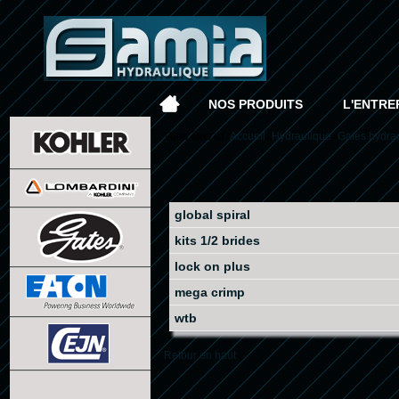
NOS PRODUITS
L'ENTRE
Vous êtes ici :
Accueil
»
Hydraulique
»
Gates hydra
global spiral
kits 1/2 brides
lock on plus
mega crimp
wtb
Retour en haut